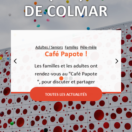
DE COLMAR
Adultes / Seniors
,
Familles
,
Pêle-mêle
Café Papote !
Suivant
Les familles et les adultes ont
rendez-vous au "Café Papote
", pour discuter et partager
1
2
3
de bons moments. Les jeudis
TOUTES LES ACTUALITÉS
16, 23 et 30 juillet, de 9h30 à
11h, chez Stéphanie dans le
hall.
LIRE LA SUITE