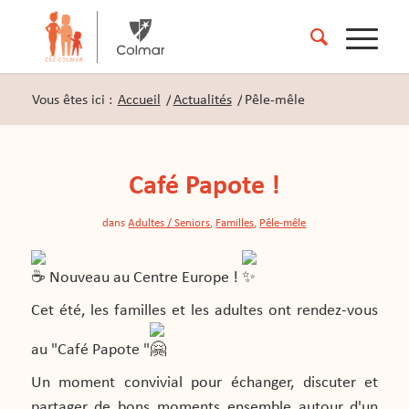
Vous êtes ici :
Accueil
/
Actualités
/
Pêle-mêle
Café Papote !
dans
Adultes / Seniors
,
Familles
,
Pêle-mêle
Nouveau au Centre Europe !
Cet été, les familles et les adultes ont rendez-vous
au "Café Papote "
Un moment convivial pour échanger, discuter et
partager de bons moments ensemble autour d'un